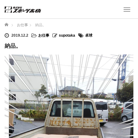
T
o
g
ホーム
お仕事
納品。
g
l
2019.12.2
お仕事
supotaka
卓球
e
納品。
n
a
v
i
g
a
t
i
o
n