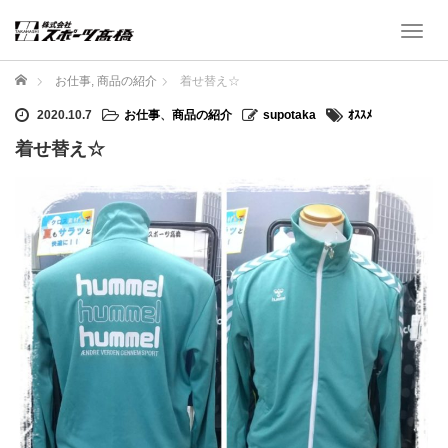
T
o
g
ホーム
お仕事
,
商品の紹介
着せ替え☆
g
l
2020.10.7
お仕事
、
商品の紹介
supotaka
ｵｽｽﾒ
e
着せ替え☆
n
a
v
i
g
a
t
i
o
n