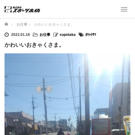
T
o
g
ホーム
お仕事
かわいいおきゃくさま。
g
l
2022.01.18
お仕事
supotaka
ｵｷｬｸｻﾏ
e
かわいいおきゃくさま。
n
a
v
i
g
a
t
i
o
n