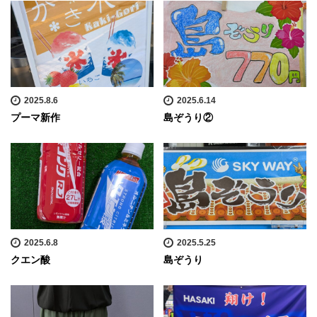
2025.8.6
2025.6.14
プーマ新作
島ぞうり②
2025.6.8
2025.5.25
クエン酸
島ぞうり