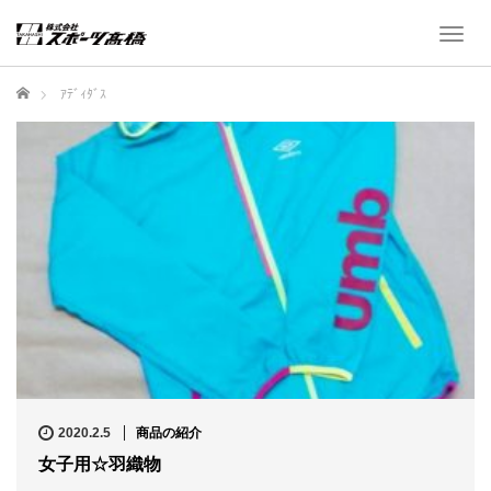
T
o
g
ホーム
ｱﾃﾞｨﾀﾞｽ
g
l
e
n
a
v
i
g
a
t
i
o
n
2020.2.5
商品の紹介
女子用☆羽織物