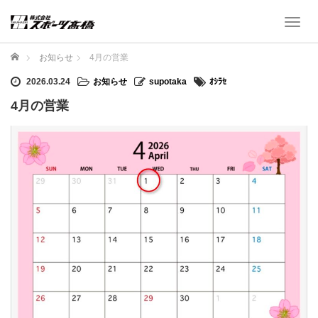
T
o
g
ホーム
お知らせ
4月の営業
g
l
2026.03.24
お知らせ
supotaka
ｵｼﾗｾ
e
4月の営業
n
a
v
i
g
a
t
i
o
n