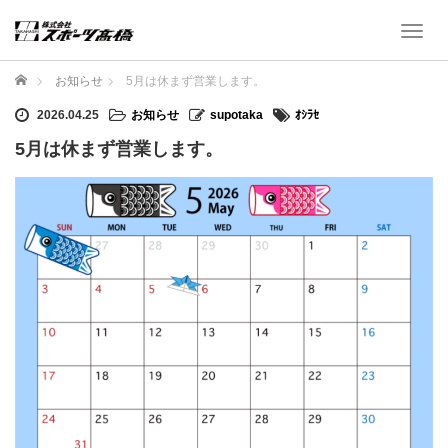
T
o
g
ホーム
お知らせ
5月は休まず営業します。
g
l
2026.04.25
お知らせ
supotaka
ｵｼﾗｾ
e
5月は休まず営業します。
n
a
v
i
g
a
t
i
o
n