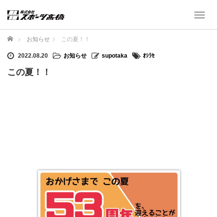
T
o
g
ホーム
お知らせ
この夏！！
g
l
2022.08.20
お知らせ
supotaka
ｵｼﾗｾ
e
この夏！！
n
a
v
i
g
a
t
i
o
n