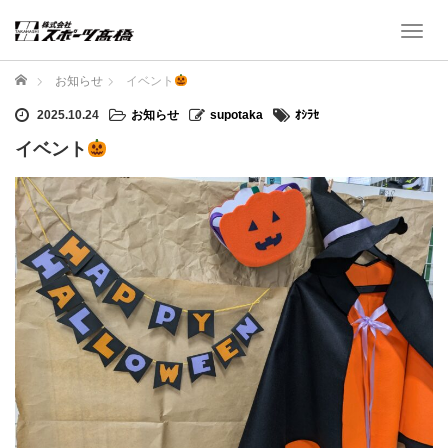
T
o
g
ホーム
お知らせ
イベント
g
l
2025.10.24
お知らせ
supotaka
ｵｼﾗｾ
e
イベント
n
a
v
i
g
a
t
i
o
n