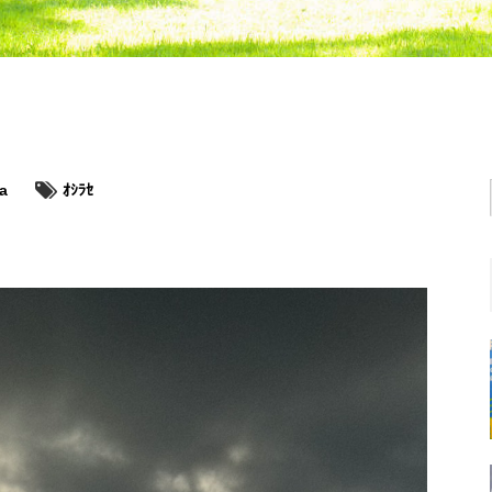
a
ｵｼﾗｾ